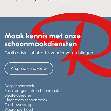
Maak kennis met onze
schoonmaakdiensten
Gratis advies of offerte, zonder verplichtingen.
Afspraak maken
Afspraak maken
Dagschoonmaak
Resultaatgerichte schoonmaak
Sleutelobjecten
Cleanroom schoonmaak
Glasbewassing
Vloeronderhoud