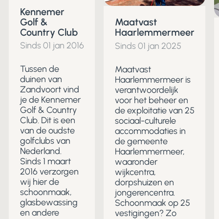
Kennemer
Golf &
Maatvast
Country Club
Haarlemmermeer
Sinds 01 jan 2016
Sinds 01 jan 2025
Tussen de
Maatvast
duinen van
Haarlemmermeer is
Zandvoort vind
verantwoordelijk
je de Kennemer
voor het beheer en
Golf & Country
de exploitatie van 25
Club. Dit is een
sociaal-culturele
van de oudste
accommodaties in
golfclubs van
de gemeente
Nederland.
Haarlemmermeer,
Sinds 1 maart
waaronder
2016 verzorgen
wijkcentra,
wij hier de
dorpshuizen en
schoonmaak,
jongerencentra.
glasbewassing
Schoonmaak op 25
en andere
vestigingen? Zo