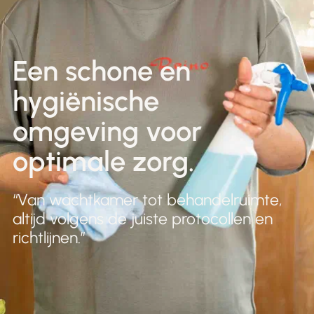
Nederlands
Winkels & Showroom
English
Een schone en
hygiënische
omgeving voor
optimale zorg.
“Van wachtkamer tot behandelruimte,
altijd volgens de juiste protocollen en
richtlijnen.”