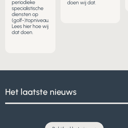
periodieke
doen wij dat.
specialistische
diensten op
(golf-)topniveau.
Lees hier hoe wij
dat doen.
Het laatste nieuws
Het
Bekijk al het nieuws