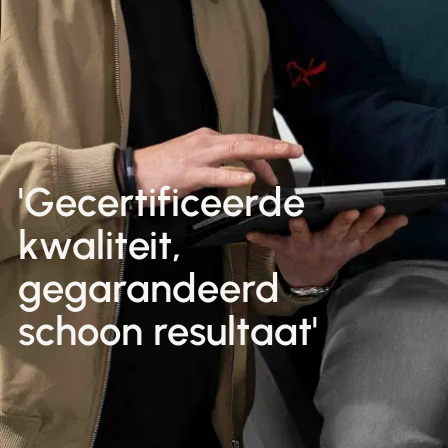
Nederlands
Winkels & Showroom
English
'Gecertificeerde
kwaliteit,
gegarandeerd
schoon resultaat'