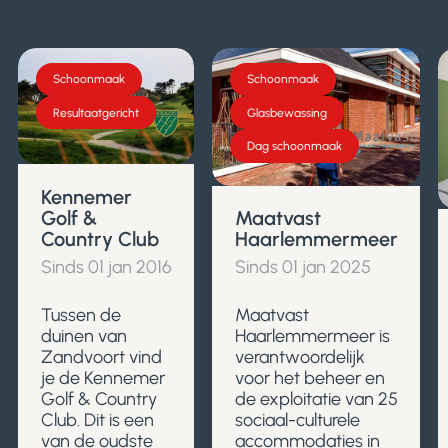
Schoonmaak
Schoonmaak
Resultaatgericht
Glasbewassing
Dag schoonmaak
Kennemer
Golf &
Maatvast
Country Club
Haarlemmermeer
Sinds 01 jan 2016
Sinds 01 jan 2025
Tussen de
Maatvast
duinen van
Haarlemmermeer is
Zandvoort vind
verantwoordelijk
je de Kennemer
voor het beheer en
Golf & Country
de exploitatie van 25
Club. Dit is een
sociaal-culturele
van de oudste
accommodaties in