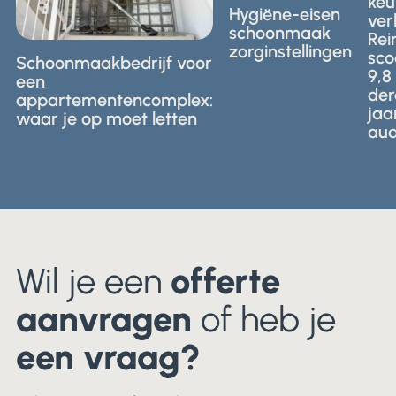
ke
personeelseisen
 Wij leggen het je
bra
Hygiëne-eisen
gelden voor
ver
tisch uit.
voor
schoonmaak
schoonmaak
Rei
prof
zorginstellingen
in
sco
Schoonmaakbedrijf voor
sch
zorginstellingen.
9,8 
een
in
der
Nede
appartementencomplex:
jaa
waar je op moet letten
aud
Wil je een
offerte
aanvragen
of heb je
een vraag?