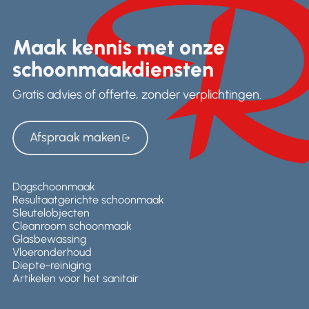
Maak kennis met onze
schoonmaakdiensten
Gratis advies of offerte, zonder verplichtingen.
Afspraak maken
Afspraak maken
Dagschoonmaak
Resultaatgerichte schoonmaak
Sleutelobjecten
Cleanroom schoonmaak
Glasbewassing
Vloeronderhoud
Diepte-reiniging
Artikelen voor het sanitair