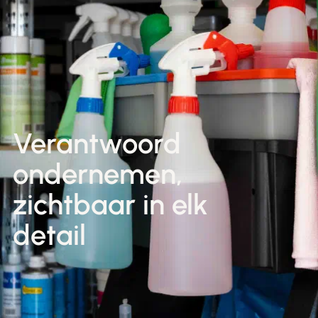
Nederlands
Winkels & Showroom
English
Verantwoord
ondernemen,
zichtbaar in elk
detail