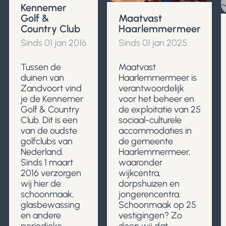
Kennemer
Golf &
Maatvast
Country Club
Haarlemmermeer
Sinds 01 jan 2016
Sinds 01 jan 2025
Tussen de
Maatvast
duinen van
Haarlemmermeer is
Zandvoort vind
verantwoordelijk
je de Kennemer
voor het beheer en
Golf & Country
de exploitatie van 25
Club. Dit is een
sociaal-culturele
van de oudste
accommodaties in
golfclubs van
de gemeente
Nederland.
Haarlemmermeer,
Sinds 1 maart
waaronder
2016 verzorgen
wijkcentra,
wij hier de
dorpshuizen en
schoonmaak,
jongerencentra.
glasbewassing
Schoonmaak op 25
en andere
vestigingen? Zo
periodieke
doen wij dat.