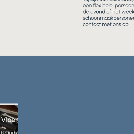
een flexibele, persoo
de avond of het week
schoonmaakpersoneel 
contact met ons op.
ssing
Vloeronderhoud
Periodieke