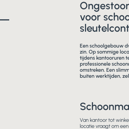
Ongestoor
voor sch
sleutelcon
Een schoolgebouw dwe
zin. Op sommige loca
tijdens kantooruren 
professionele schoon
omstreken. Een slim
buiten werktijden, ze
Schoonmaa
Van kantoor tot winke
locatie vraagt om ee