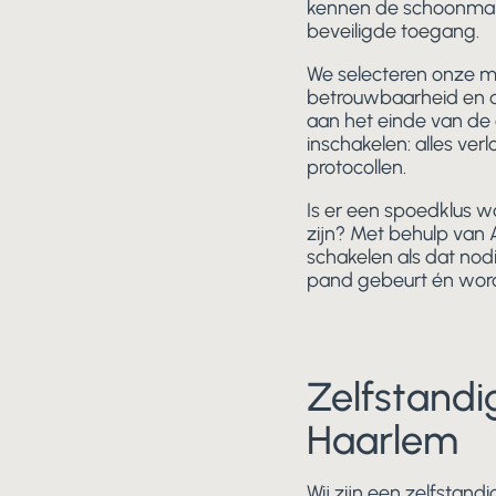
kennen de schoonmak
beveiligde toegang.
We selecteren onze 
betrouwbaarheid en di
aan het einde van de 
inschakelen: alles ver
protocollen.
Is er een spoedklus 
zijn? Met behulp van
schakelen als dat nodig
pand gebeurt én wor
Zelfstandi
Haarlem
Wij zijn een zelfstan