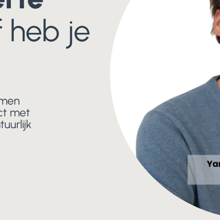
 heb je
emen
ct met
uurlijk