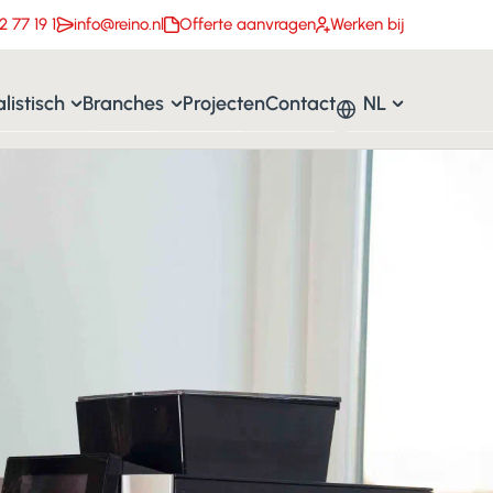
2 77 19 1
info@reino.nl
Offerte aanvragen
Werken bij
listisch
Branches
Projecten
Contact
NL
eanroom schoonmaak
Kantoren & Zakelijk
Nederlands
e schoonmaak
asbewassing
Onderwijs & BSO
English
oeronderhoud
Zorg & Medisch
onmaak
epte-reiniging
VvE’s & Vastgoed
tikelen voor het sanitair
Winkels & Showroom