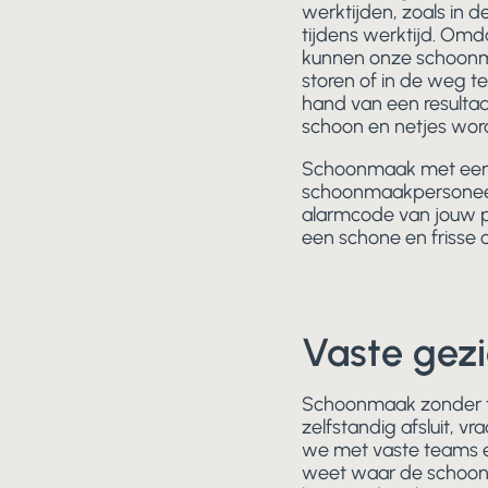
werktijden, zoals in 
tijdens werktijd. Omd
kunnen onze schoonma
storen of in de weg t
hand van een resulta
schoon en netjes word
Schoonmaak met een s
schoonmaakpersoneel 
alarmcode van jouw p
een schone en frisse
Vaste gezi
Schoonmaak zonder to
zelfstandig afsluit,
we met vaste teams en
weet waar de schoonma