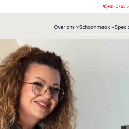
+31 (0) 23 5
Over ons
Schoonmaak
Specia
Nieuws
Dagschoonmaak
Cl
Vacatures
Resultaatgericht
Gl
Geschiedenis
Sleutel objecten
Vl
Keurmerken & kwaliteit
Cleanroom scho
Di
MVO beleid
Ar