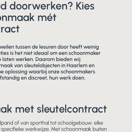
d doorwerken? Kies
oonmaak mét
tract
ilen tussen de lesuren door heeft weinig
ties is het niet ideaal om een schoonmaker
te laten werken. Daarom bieden wij
maak van sleutelobjecten in Haarlem en
me oplossing waarbij onze schoonmakers
lfstandig en discreet, hun werk doen.
k met sleutelcontract
lpand of van sporthal tot schoolgebouw: elke
n specifieke werkwijze. Met schoonmaak buiten