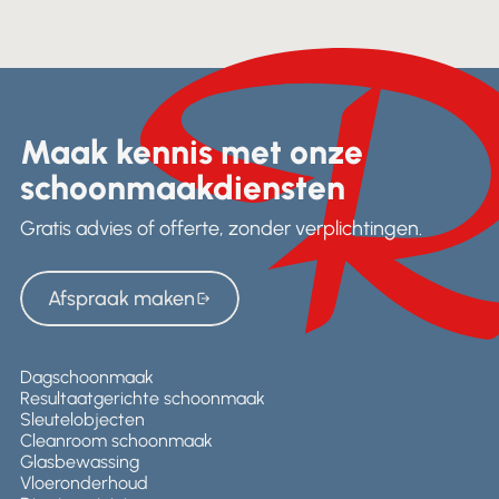
Maak kennis met onze
schoonmaakdiensten
Gratis advies of offerte, zonder verplichtingen.
Afspraak maken
Afspraak maken
Dagschoonmaak
Resultaatgerichte schoonmaak
Sleutelobjecten
Cleanroom schoonmaak
Glasbewassing
Vloeronderhoud