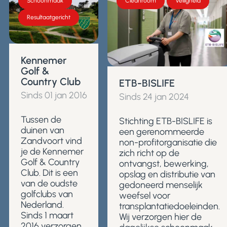
Schoonmaak
Cleanroom
Veiligheid
Resultaatgericht
Kennemer
Golf &
Country Club
ETB-BISLIFE
Sinds 01 jan 2016
Sinds 24 jan 2024
Tussen de
Stichting ETB-BISLIFE is
duinen van
een gerenommeerde
Zandvoort vind
non-profitorganisatie die
je de Kennemer
zich richt op de
Golf & Country
ontvangst, bewerking,
Club. Dit is een
opslag en distributie van
van de oudste
gedoneerd menselijk
golfclubs van
weefsel voor
Nederland.
transplantatiedoeleinden.
Sinds 1 maart
Wij verzorgen hier de
2016 verzorgen