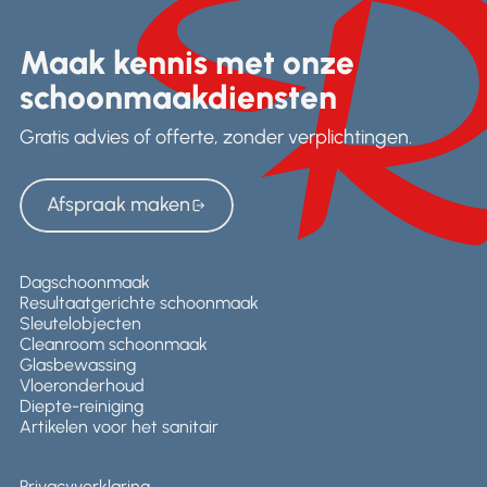
Maak kennis met onze
schoonmaakdiensten
Gratis advies of offerte, zonder verplichtingen.
Afspraak maken
Afspraak maken
Dagschoonmaak
Resultaatgerichte schoonmaak
Sleutelobjecten
Cleanroom schoonmaak
Glasbewassing
Vloeronderhoud
Diepte-reiniging
Artikelen voor het sanitair
Privacyverklaring