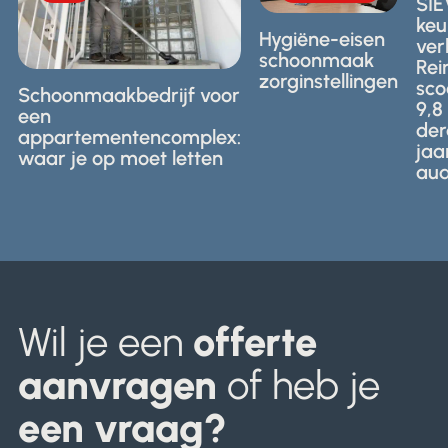
SIE
en
ig en waar let je
erk
ke
personeelseisen
 Wij leggen het je
bra
Hygiëne-eisen
gelden voor
ver
tisch uit.
voor
schoonmaak
schoonmaak
Rei
prof
zorginstellingen
in
sco
Schoonmaakbedrijf voor
sch
zorginstellingen.
9,8 
een
in
der
Nede
appartementencomplex:
jaa
waar je op moet letten
aud
Wil je een
offerte
aanvragen
of heb je
een vraag?