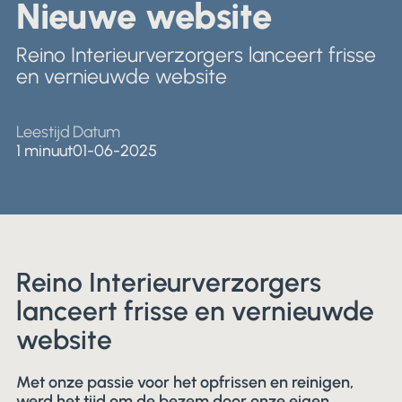
Nederlands
Nieuwe website
Winkels & Showroom
English
Reino Interieurverzorgers lanceert frisse
en vernieuwde website
Leestijd
Datum
1 minuut
01-06-2025
Reino Interieurverzorgers
lanceert frisse en vernieuwde
website
Met onze passie voor het opfrissen en reinigen,
werd het tijd om de bezem door onze eigen