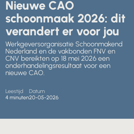
Nederlands
Nieuwe CAO
Winkels & Showroom
English
schoonmaak 2026: dit
verandert er voor jou
Werkgeversorganisatie Schoonmakend
Nederland en de vakbonden FNV en
CNV bereikten op 18 mei 2026 een
onderhandelingsresultaat voor een
nieuwe CAO.
Leestijd
Datum
4 minuten
20-05-2026